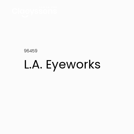
96459
L.A. Eyeworks