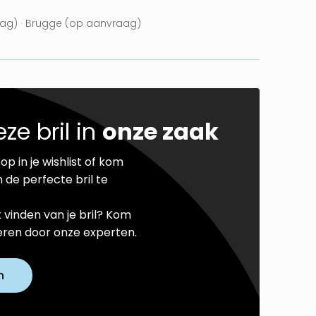
ag) · Brugge (op aanvraag)
ze bril in
onze zaak
op in je wishlist of kom
 de perfecte bril te
t vinden van je bril? Kom
seren door onze experten.
n