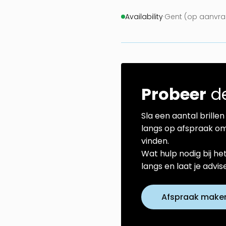
Availability
·
Gent (op aanvra
Probeer
de
Sla een aantal brillen 
langs op afspraak om
vinden.
Wat hulp nodig bij he
langs en laat je advi
Afspraak make