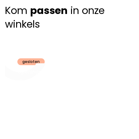
Kom
passen
in onze
winkels
Claeyssens
Brugge
gesloten
Openingsuren
dinsdag t.e.m.
09:30 - 18:00
zaterdag:
zon- en maandag:
Gesloten
steeds op
audiologie:
afspraak
brugge@claeyssens.be