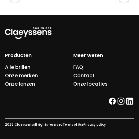
Producten
Meer weten
Alle brillen
FAQ
Onze merken
Contact
Onze lenzen
Onze locaties
facebook
instag
link
2025 Claeyssens
All rights reserved
Terms of Use
Privacy policy