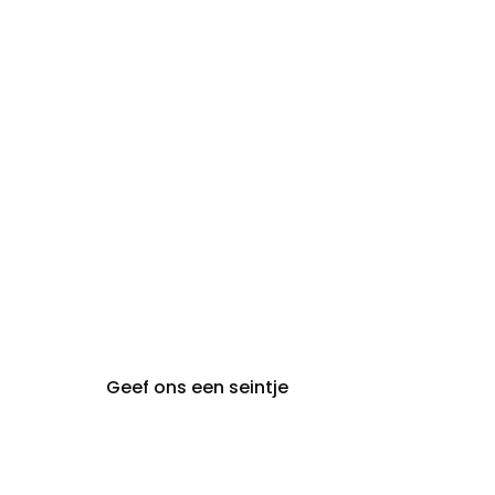
zon- en
Gesloten
maandag:
steeds op afspraak van
audiologie:
maandag t.e.m. vrijdag
gent@claeyssens.be
09 242 80 80
Voskenslaan 32
9000 Gent
Geef ons een seintje