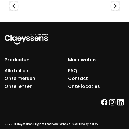
Producten
Meer weten
Alle brillen
FAQ
Onze merken
Contact
Onze lenzen
Onze locaties
facebook
instag
link
2025 Claeyssens
All rights reserved
Terms of Use
Privacy policy