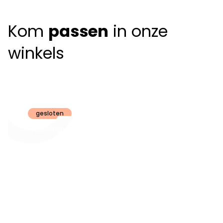
Kom
passen
in onze
winkels
Claeyssens
Brugge
gesloten
Openingsuren
dinsdag t.e.m.
09:30 - 18:00
zaterdag:
zon- en maandag:
Gesloten
steeds op
audiologie:
afspraak