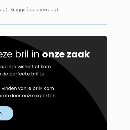
ag) · Brugge (op aanvraag)
ze bril in
onze zaak
op in je wishlist of kom
 de perfecte bril te
t vinden van je bril? Kom
seren door onze experten.
n