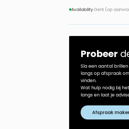
Availability
·
Gent (op aanvra
Probeer
de
Sla een aantal brillen 
langs op afspraak om
vinden.
Wat hulp nodig bij he
langs en laat je advi
Afspraak make