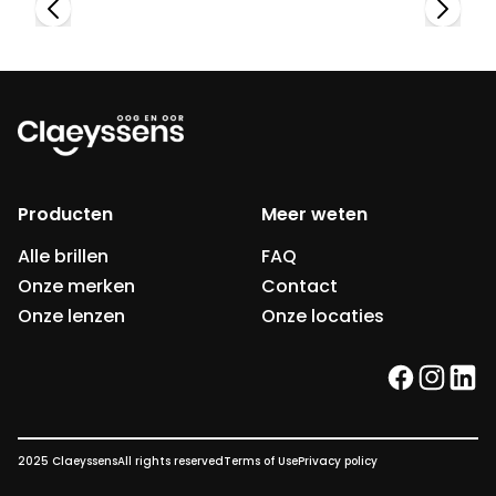
Producten
Meer weten
Alle brillen
FAQ
Onze merken
Contact
Onze lenzen
Onze locaties
facebook
instag
link
2025 Claeyssens
All rights reserved
Terms of Use
Privacy policy