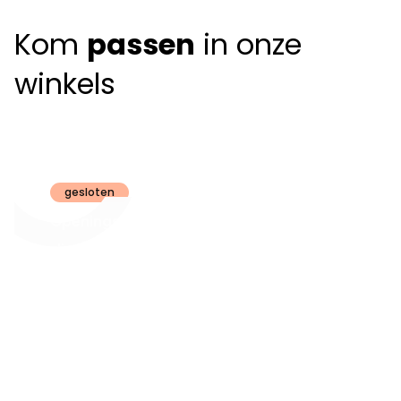
Kom
passen
in onze
winkels
Claeyssens
Brugge
gesloten
Openingsuren
dinsdag t.e.m.
09:30 - 18:00
zaterdag:
zon- en maandag:
Gesloten
steeds op
audiologie:
afspraak