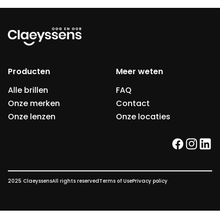
Producten
Meer weten
Alle brillen
FAQ
Onze merken
Contact
Onze lenzen
Onze locaties
facebook
instag
link
2025 Claeyssens
All rights reserved
Terms of Use
Privacy policy