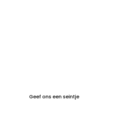
Gesloten
maandag:
steeds op afspraak van
audiologie:
maandag t.e.m. vrijdag
gent@claeyssens.be
09 242 80 80
Voskenslaan 32
9000 Gent
Geef ons een seintje