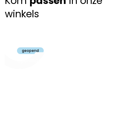
Kom
passen
in onze
winkels
Claeyssens
Brugge
geopend
Openingsuren
dinsdag t.e.m.
09:30 - 18:00
zaterdag:
zon- en maandag:
Gesloten
steeds op
audiologie:
afspraak
brugge@claeyssens.be
050 44 50 50