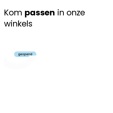
Kom
passen
in onze
winkels
Claeyssens
Brugge
geopend
Openingsuren
dinsdag t.e.m.
09:30 - 18:00
zaterdag:
zon- en maandag:
Gesloten
steeds op
audiologie:
afspraak