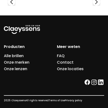
Producten
Meer weten
Alle brillen
FAQ
Onze merken
Contact
Onze lenzen
Onze locaties
facebook
instag
link
2025 Claeyssens
All rights reserved
Terms of Use
Privacy policy