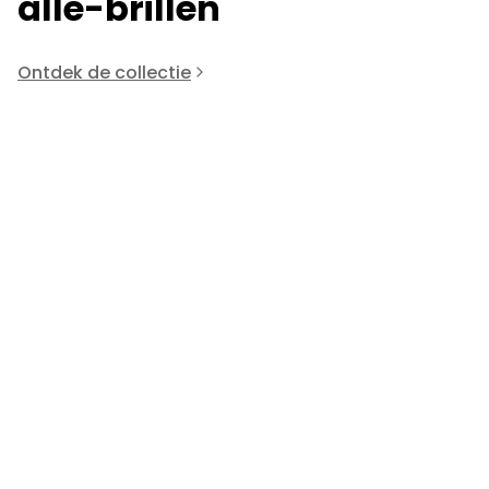
alle-brillen
Ontdek de collectie
Anne Et Valentin
A