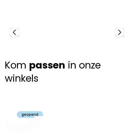
92482
92
+
3
colors
+
Kom
passen
in onze
winkels
Claeyssens
Brugge
geopend
Openingsuren
dinsdag t.e.m.