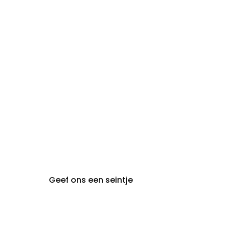
09:30 - 18:00
zaterdag:
zon- en maandag:
Gesloten
steeds op
audiologie:
afspraak
brugge@claeyssens.be
050 44 50 50
Smedenstraat 5
8000 Brugge
Geef ons een seintje