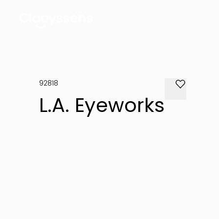
92818
L.A. Eyeworks