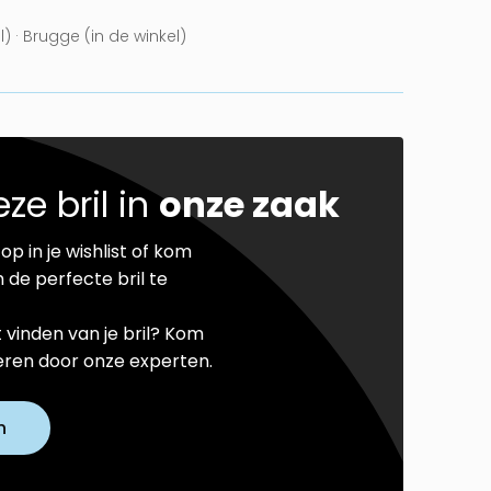
l) · Brugge (in de winkel)
ze bril in
onze zaak
op in je wishlist of kom
 de perfecte bril te
t vinden van je bril? Kom
seren door onze experten.
n