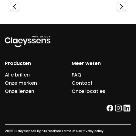
Producten
Meer weten
Alle brillen
FAQ
Onze merken
Contact
Onze lenzen
Onze locaties
facebook
instag
link
2025 Claeyssens
All rights reserved
Terms of Use
Privacy policy