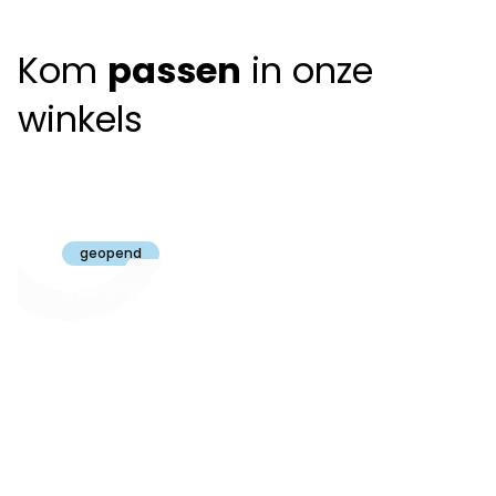
Kom
passen
in onze
winkels
Claeyssens
Brugge
geopend
Openingsuren
dinsdag t.e.m.
09:30 - 18:00
zaterdag:
zon- en maandag:
Gesloten
steeds op
audiologie:
afspraak