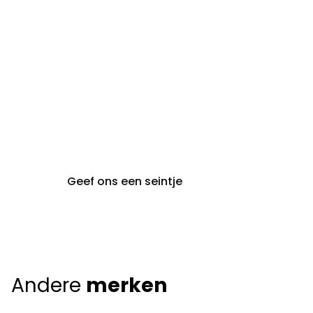
maandag t.e.m. vrijdag
gent@claeyssens.be
09 242 80 80
Voskenslaan 32
9000 Gent
Geef ons een seintje
Andere
merken