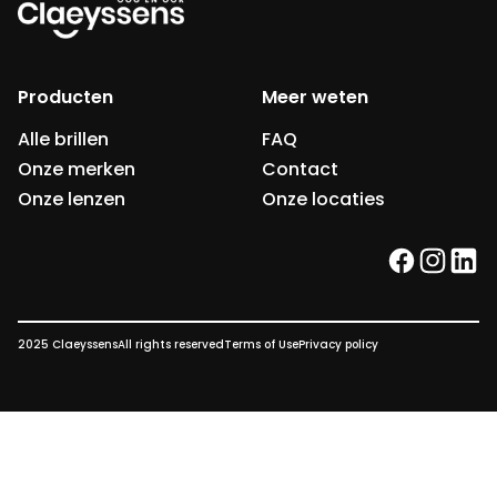
Producten
Meer weten
Alle brillen
FAQ
Onze merken
Contact
Onze lenzen
Onze locaties
facebook
instag
link
2025 Claeyssens
All rights reserved
Terms of Use
Privacy policy