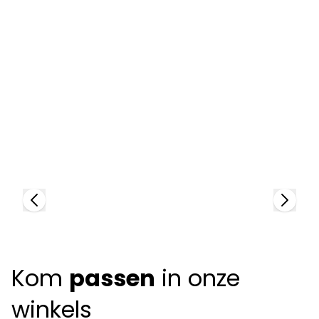
Cartier
C
88888
81
Kom
passen
in onze
winkels