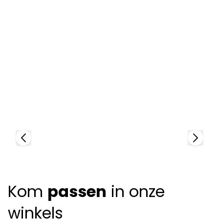
Cartier
96735
C
+
4
colors
8
Kom
passen
in onze
winkels