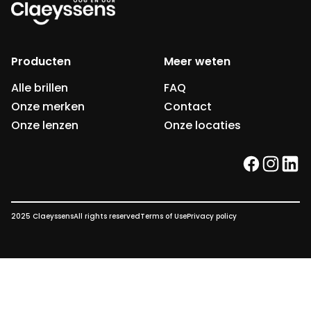
Producten
Meer weten
Alle brillen
FAQ
Onze merken
Contact
Onze lenzen
Onze locaties
facebook
instag
link
2025 Claeyssens
All rights reserved
Terms of Use
Privacy policy