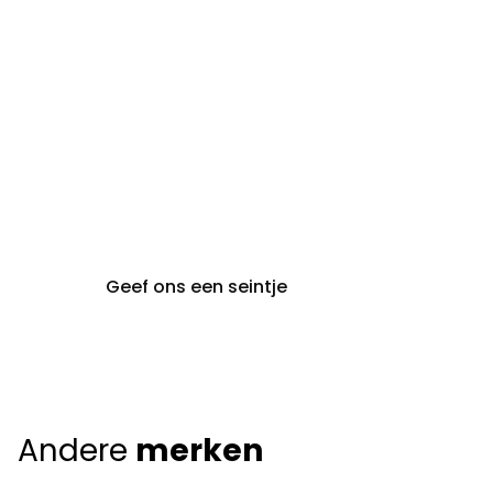
maandag t.e.m. vrijdag
gent@claeyssens.be
09 242 80 80
Voskenslaan 32
9000 Gent
Geef ons een seintje
Andere
merken