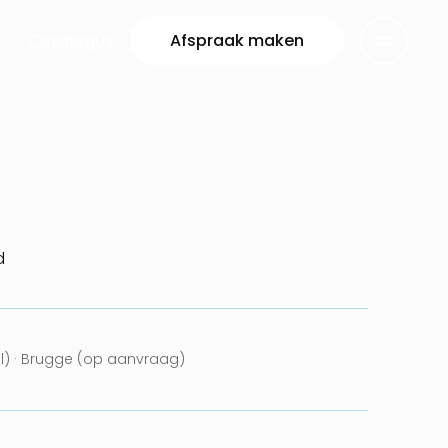
Catalogus
Afspraak maken
d
el) · Brugge (op aanvraag)