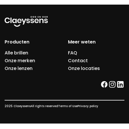
Producten
Meer weten
Alle brillen
FAQ
Onze merken
Contact
Onze lenzen
Onze locaties
facebook
instag
link
2025 Claeyssens
All rights reserved
Terms of Use
Privacy policy