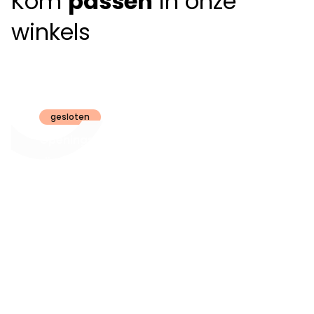
Kom
passen
in onze
winkels
Claeyssens
Brugge
gesloten
Openingsuren
dinsdag t.e.m.
09:30 - 18:00
zaterdag:
zon- en maandag:
Gesloten
steeds op
audiologie:
afspraak
brugge@claeyssens.be
050 44 50 50