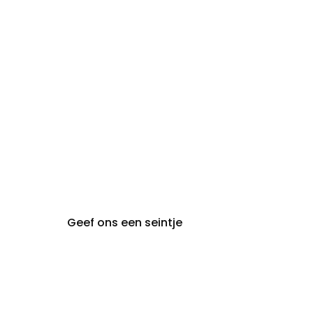
Gesloten
maandag:
steeds op afspraak van
audiologie:
maandag t.e.m. vrijdag
gent@claeyssens.be
09 242 80 80
Voskenslaan 32
9000 Gent
Geef ons een seintje