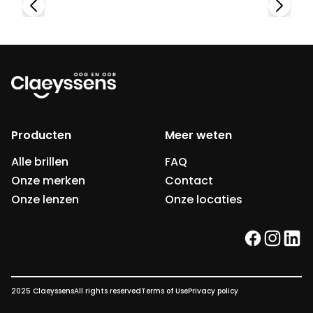
Producten
Meer weten
Alle brillen
FAQ
Onze merken
Contact
Onze lenzen
Onze locaties
facebook
instag
link
2025 Claeyssens
All rights reserved
Terms of Use
Privacy policy