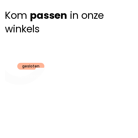
Kom
passen
in onze
winkels
Claeyssens
Brugge
gesloten
Openingsuren
dinsdag t.e.m.
09:30 - 18:00
zaterdag:
zon- en maandag:
Gesloten
steeds op
audiologie:
afspraak