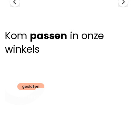
Kom
passen
in onze
winkels
Claeyssens
Brugge
gesloten
Openingsuren
dinsdag t.e.m.
09:30 - 18:00
zaterdag:
zon- en maandag:
Gesloten
steeds op
audiologie: