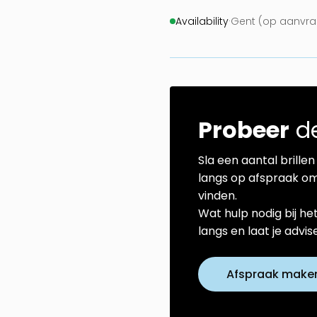
Availability
·
Gent (op aanvra
Probeer
de
Sla een aantal brillen 
langs op afspraak om
vinden.
Wat hulp nodig bij he
langs en laat je advi
Afspraak make