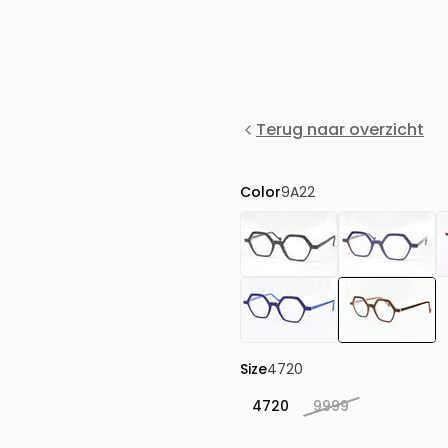
Terug naar overzicht
Color
9A22
Size
4720
4720
9999