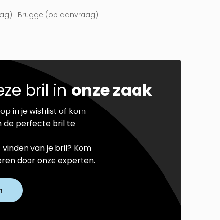
ag) · Brugge (op aanvraag)
ze bril in
onze zaak
op in je wishlist of kom
 de perfecte bril te
t vinden van je bril? Kom
seren door onze experten.
n