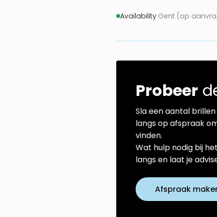
Availability
·
Gent (op aanvraa
Probeer
de
Sla een aantal brillen 
langs op afspraak om
vinden.
Wat hulp nodig bij he
langs en laat je advi
Afspraak make