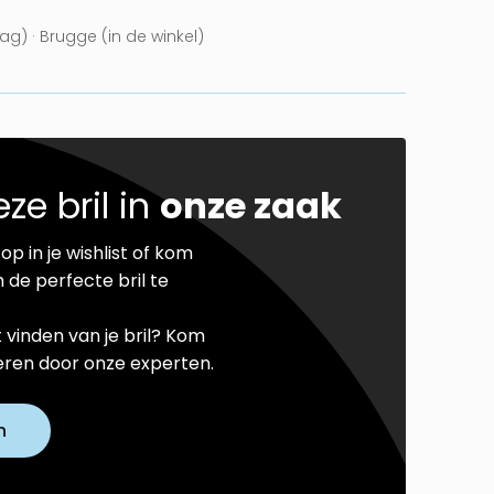
g) · Brugge (in de winkel)
ze bril in
onze zaak
op in je wishlist of kom
 de perfecte bril te
t vinden van je bril? Kom
seren door onze experten.
n