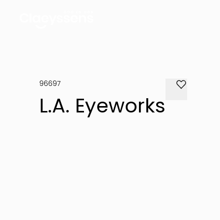
96697
L.A. Eyeworks