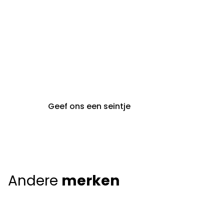
gent@claeyssens.be
09 242 80 80
Voskenslaan 32
9000 Gent
Geef ons een seintje
Andere
merken
Giorgio Armani