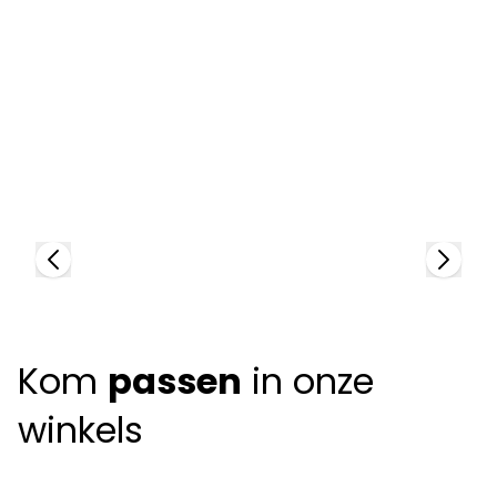
Dutz
95831
D
+
4
colors
91
+
Kom
passen
in onze
winkels