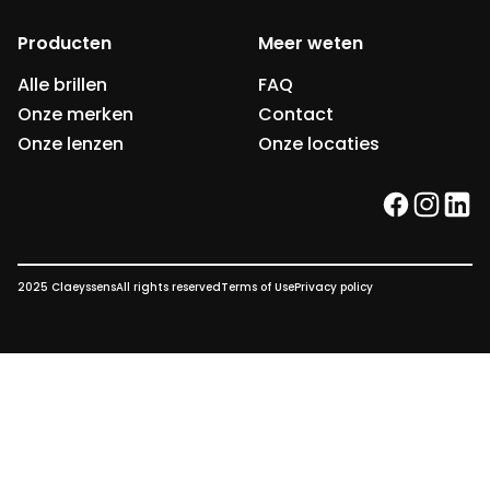
Producten
Meer weten
Alle brillen
FAQ
Onze merken
Contact
Onze lenzen
Onze locaties
facebook
instag
link
2025 Claeyssens
All rights reserved
Terms of Use
Privacy policy