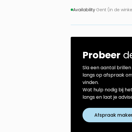
Availability
·
Gent (in de wink
Probeer
de
Sla een aantal brillen 
langs op afspraak om
vinden.
Wat hulp nodig bij he
langs en laat je advi
Afspraak make