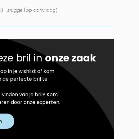
el) · Brugge (op aanvraag)
ze bril in
onze zaak
op in je wishlist of kom
 de perfecte bril te
t vinden van je bril? Kom
seren door onze experten.
n