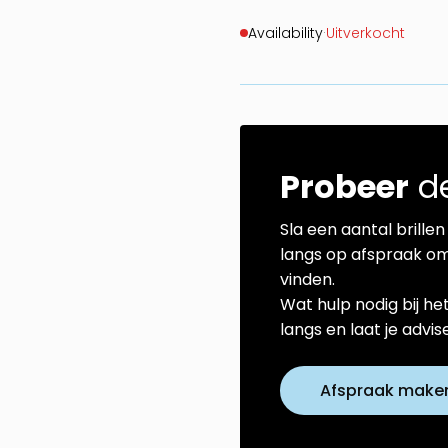
Availability
·
Uitverkocht
Probeer
de
Sla een aantal brillen 
langs op afspraak om
vinden.
Wat hulp nodig bij he
langs en laat je advi
Afspraak make