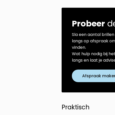
Probeer
de
Sla een aantal brillen 
langs op afspraak om
vinden.
Wat hulp nodig bij he
langs en laat je advi
Afspraak make
Praktisch