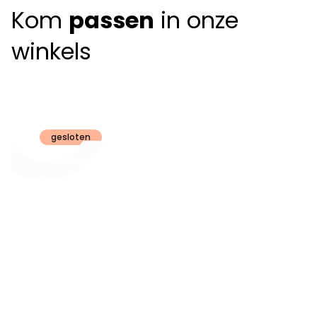
Kom
passen
in onze
winkels
Claeyssens
Brugge
gesloten
Openingsuren
dinsdag t.e.m.
09:30 - 18:00
zaterdag:
zon- en maandag:
Gesloten
steeds op
audiologie:
afspraak
brugge@claeyssens.be