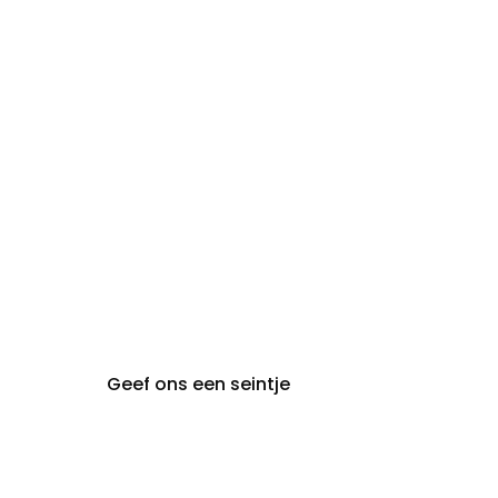
zon- en
Gesloten
maandag:
steeds op afspraak van
audiologie:
maandag t.e.m. vrijdag
gent@claeyssens.be
09 242 80 80
Voskenslaan 32
9000 Gent
Geef ons een seintje