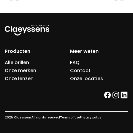
Producten
Meer weten
Alle brillen
FAQ
Onze merken
Contact
Onze lenzen
Onze locaties
facebook
instag
link
2025 Claeyssens
All rights reserved
Terms of Use
Privacy policy