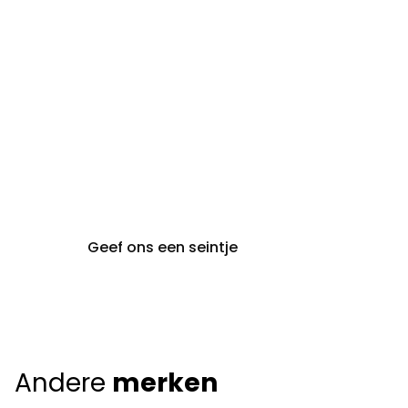
audiologie:
maandag t.e.m. vrijdag
gent@claeyssens.be
09 242 80 80
Voskenslaan 32
9000 Gent
Geef ons een seintje
Andere
merken