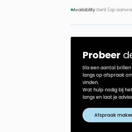
Availability
·
Gent (op aanvra
Probeer
de
Sla een aantal brillen 
langs op afspraak om
vinden.
Wat hulp nodig bij he
langs en laat je advi
Afspraak make