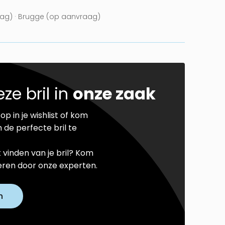
ag) · Brugge (op aanvraag)
ze bril in
onze zaak
op in je wishlist of kom
 de perfecte bril te
t vinden van je bril? Kom
seren door onze experten.
n