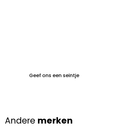
gent@claeyssens.be
09 242 80 80
Voskenslaan 32
9000 Gent
Geef ons een seintje
Andere
merken