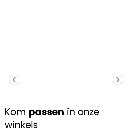
Ray-Ban
R
50190
8
+
5
colors
Kom
passen
in onze
winkels