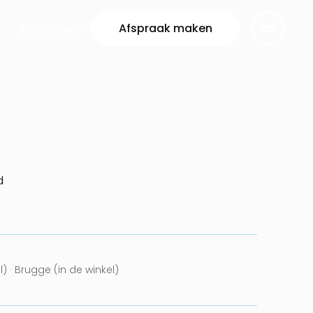
Catalogus
Afspraak maken
d
l) · Brugge (in de winkel)