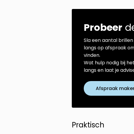
Probeer
de
Sla een aantal brillen 
langs op afspraak om
vinden.
Wat hulp nodig bij he
langs en laat je advi
Afspraak make
Praktisch