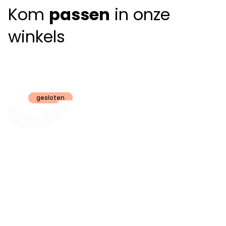
Kom
passen
in onze
winkels
Claeyssens
Brugge
gesloten
Openingsuren
dinsdag t.e.m.
09:30 - 18:00
zaterdag:
zon- en maandag:
Gesloten
steeds op
audiologie:
afspraak
brugge@claeyssens.be