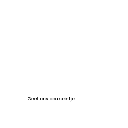
zon- en
Gesloten
maandag:
steeds op afspraak van
audiologie:
maandag t.e.m. vrijdag
gent@claeyssens.be
09 242 80 80
Voskenslaan 32
9000 Gent
Geef ons een seintje