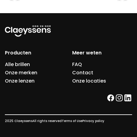
Producten
Meer weten
Alle brillen
FAQ
Onze merken
Contact
Onze lenzen
Onze locaties
facebook
instag
link
2025 Claeyssens
All rights reserved
Terms of Use
Privacy policy