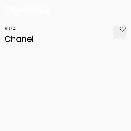
96714
Chanel