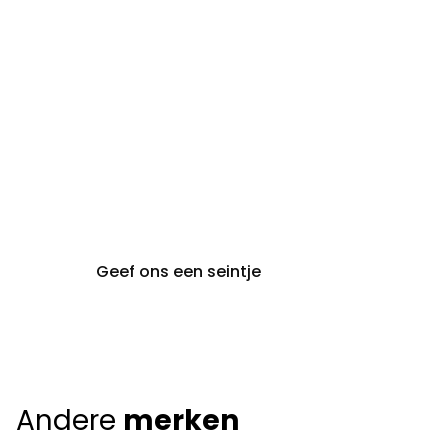
audiologie:
maandag t.e.m. vrijdag
gent@claeyssens.be
09 242 80 80
Voskenslaan 32
9000 Gent
Geef ons een seintje
Andere
merken