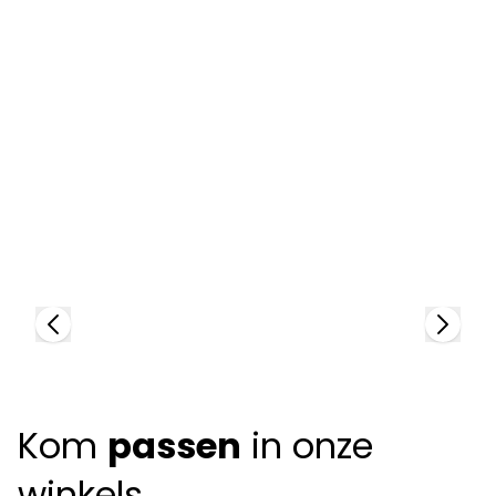
Anne Et Valentin
94794
A
+
2
colors
9
+
Kom
passen
in onze
winkels