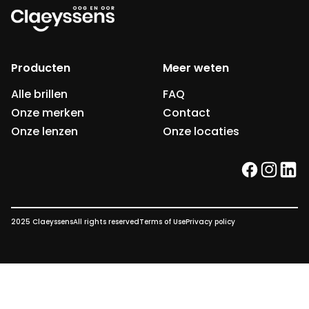
Producten
Meer weten
Alle brillen
FAQ
Onze merken
Contact
Onze lenzen
Onze locaties
facebook
instag
link
2025 Claeyssens
All rights reserved
Terms of Use
Privacy policy