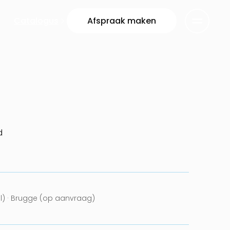
Catalogus
Afspraak maken
d
el) · Brugge (op aanvraag)