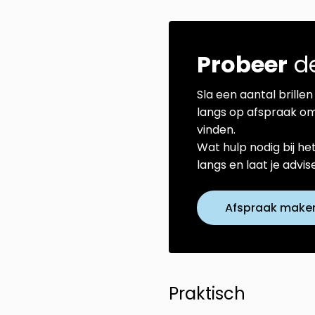
Probeer
de
Sla een aantal brillen 
langs op afspraak om
vinden.
Wat hulp nodig bij he
langs en laat je advi
Afspraak make
Praktisch