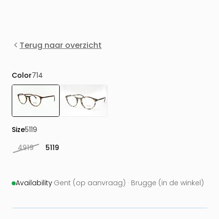
Terug naar overzicht
Color
714
Size
5119
4919
5119
Availability
·
Gent (op aanvraag) · Brugge (in de winkel)