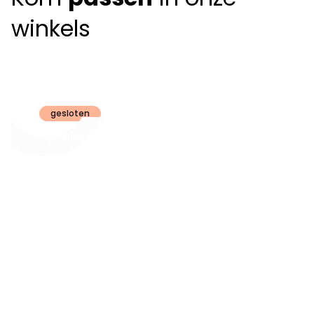
winkels
Claeyssens
Brugge
gesloten
Openingsuren
dinsdag t.e.m.
09:30 - 18:00
zaterdag:
zon- en maandag:
Gesloten
steeds op
audiologie:
afspraak
brugge@claeyssens.be
050 44 50 50