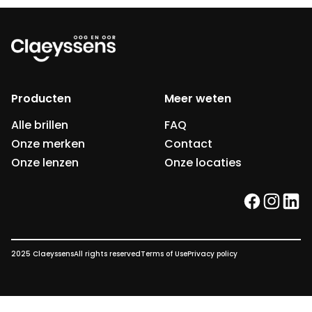
Producten
Meer weten
Alle brillen
FAQ
Onze merken
Contact
Onze lenzen
Onze locaties
facebook
instag
link
2025 Claeyssens
All rights reserved
Terms of Use
Privacy policy