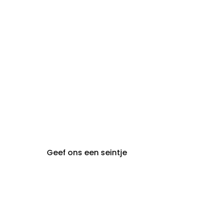
maandag:
steeds op afspraak van
audiologie:
maandag t.e.m. vrijdag
gent@claeyssens.be
09 242 80 80
Voskenslaan 32
9000 Gent
Geef ons een seintje