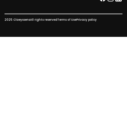
facebook
instag
link
2025 Claeyssens
All rights reserved
Terms of Use
Privacy policy