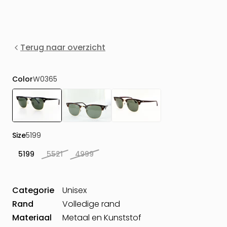
Terug naar overzicht
Color
W0365
Size
5199
5199
5521
4999
Categorie
Unisex
Rand
Volledige rand
Materiaal
Metaal en Kunststof