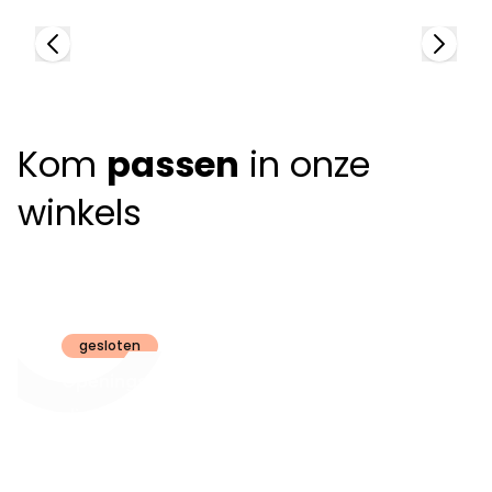
Kom
passen
in onze
winkels
Claeyssens
Brugge
gesloten
Openingsuren
dinsdag t.e.m.
09:30 - 18:00
zaterdag:
zon- en maandag:
Gesloten