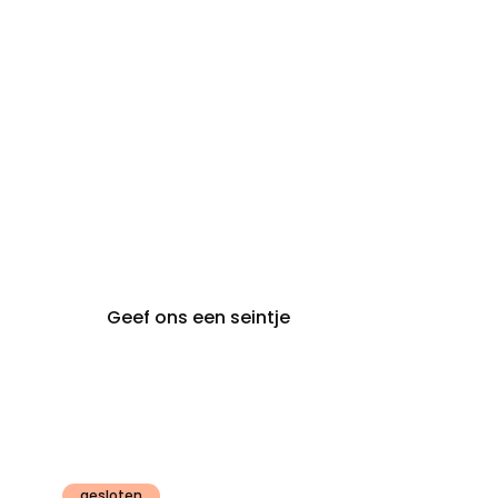
steeds op
audiologie:
afspraak
brugge@claeyssens.be
050 44 50 50
Smedenstraat 5
8000 Brugge
Geef ons een seintje
Claeyssens
Gent
gesloten