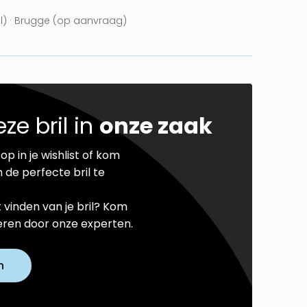
el) · Brugge (op aanvraag)
ze bril in
onze zaak
op in je wishlist of kom
 de perfecte bril te
t vinden van je bril? Kom
seren door onze experten.
n