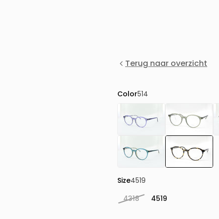
Terug naar overzicht
Color
514
Size
4519
4318
4519