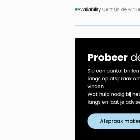
Availability
·
Gent (in de wink
Probeer
de
Sla een aantal brillen 
langs op afspraak om
vinden.
Wat hulp nodig bij he
langs en laat je advi
Afspraak make