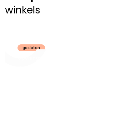
winkels
Claeyssens
Brugge
gesloten
Openingsuren
dinsdag t.e.m.
09:30 - 18:00
zaterdag:
zon- en maandag:
Gesloten
steeds op
audiologie:
afspraak
brugge@claeyssens.be
050 44 50 50