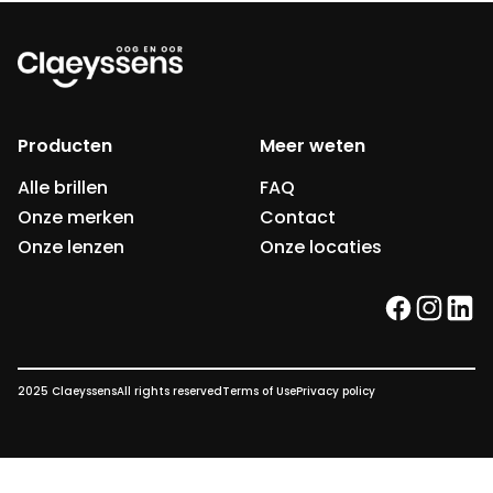
Producten
Meer weten
Alle brillen
FAQ
Onze merken
Contact
Onze lenzen
Onze locaties
facebook
instag
link
2025 Claeyssens
All rights reserved
Terms of Use
Privacy policy