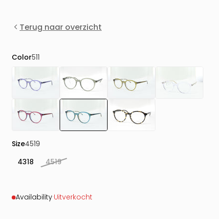
Terug naar overzicht
Color
511
Size
4519
4318
4519
Availability
·
Uitverkocht