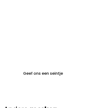
maandag:
steeds op afspraak van
audiologie:
maandag t.e.m. vrijdag
gent@claeyssens.be
09 242 80 80
Voskenslaan 32
9000 Gent
Geef ons een seintje