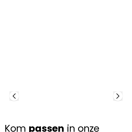
Bbig
B
93703
98
+
2
colors
+
Kom
passen
in onze