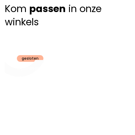
Kom
passen
in onze
winkels
Claeyssens
Brugge
gesloten
Openingsuren
dinsdag t.e.m.
09:30 - 18:00
zaterdag:
zon- en maandag:
Gesloten
steeds op
audiologie:
afspraak
brugge@claeyssens.be