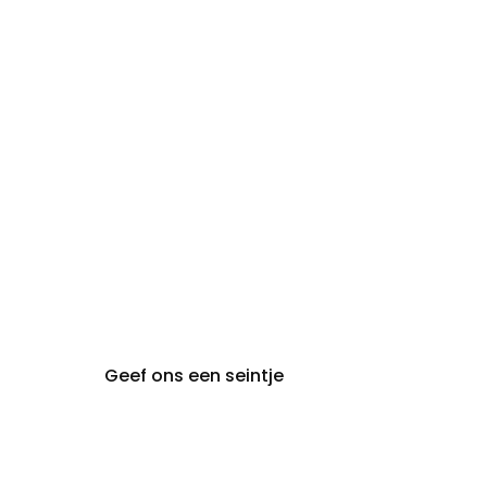
zon- en
Gesloten
maandag:
steeds op afspraak van
audiologie:
maandag t.e.m. vrijdag
gent@claeyssens.be
09 242 80 80
Voskenslaan 32
9000 Gent
Geef ons een seintje