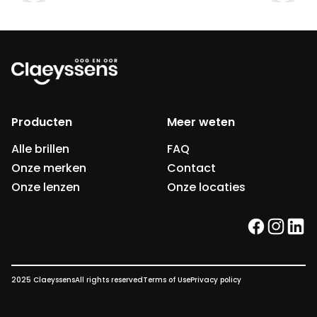
Producten
Meer weten
Alle brillen
FAQ
Onze merken
Contact
Onze lenzen
Onze locaties
facebook
instag
link
2025 Claeyssens
All rights reserved
Terms of Use
Privacy policy