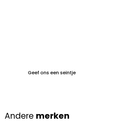
gent@claeyssens.be
09 242 80 80
Voskenslaan 32
9000 Gent
Geef ons een seintje
Andere
merken