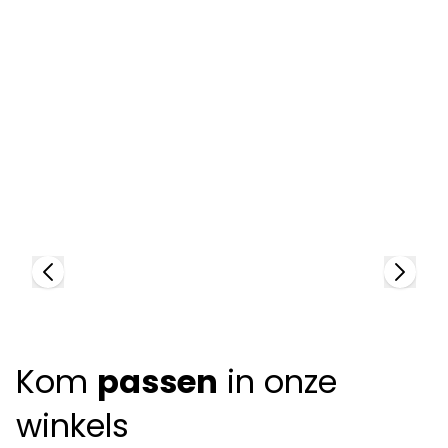
D
9
Dutz
+
91108
+
8
colors
Kom
passen
in onze
winkels