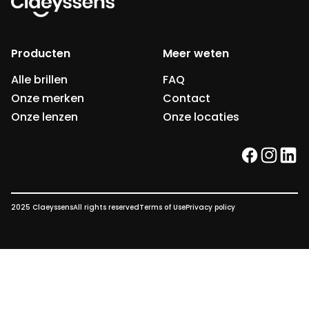
Producten
Meer weten
Alle brillen
FAQ
Onze merken
Contact
Onze lenzen
Onze locaties
facebook
instag
link
2025 Claeyssens
All rights reserved
Terms of Use
Privacy policy