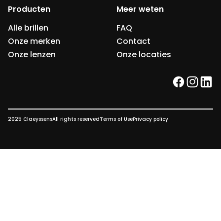
Producten
Meer weten
Alle brillen
FAQ
Onze merken
Contact
Onze lenzen
Onze locaties
facebook
instag
link
2025 Claeyssens
All rights reserved
Terms of Use
Privacy policy