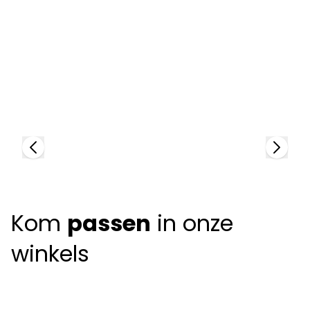
Dutz
D
97668
9
Kom
passen
in onze
winkels