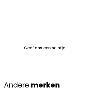
gent@claeyssens.be
09 242 80 80
Voskenslaan 32
9000 Gent
Geef ons een seintje
Andere
merken
Giorgio Armani