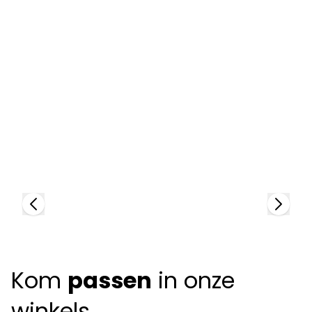
Dutz
96058
D
+
2
colors
92
+
Kom
passen
in onze
winkels