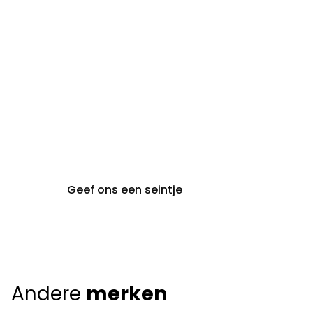
audiologie:
maandag t.e.m. vrijdag
gent@claeyssens.be
09 242 80 80
Voskenslaan 32
9000 Gent
Geef ons een seintje
Andere
merken