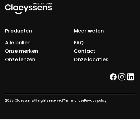
Producten
Meer weten
Alle brillen
FAQ
Onze merken
Contact
Onze lenzen
Onze locaties
facebook
instag
link
2025 Claeyssens
All rights reserved
Terms of Use
Privacy policy