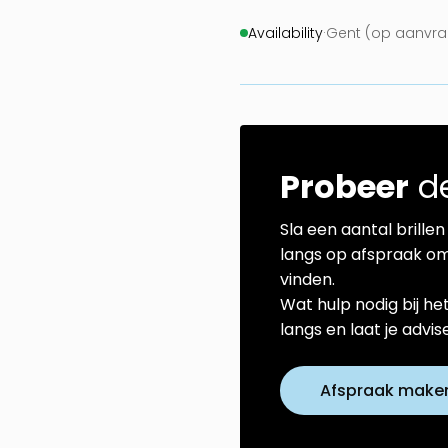
Availability
·
Gent (op aanvraa
Probeer
de
Sla een aantal brillen 
langs op afspraak om
vinden.
Wat hulp nodig bij he
langs en laat je advi
Afspraak make