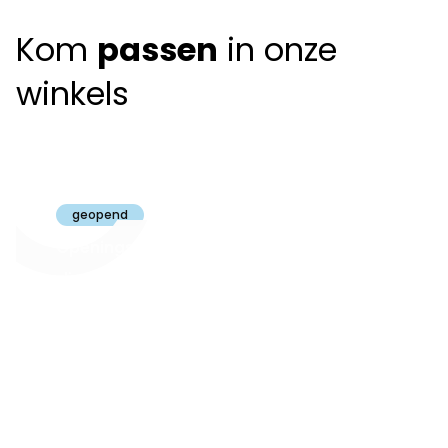
Kom
passen
in onze
winkels
Claeyssens
Brugge
geopend
Openingsuren
dinsdag t.e.m.
09:30 - 18:00
zaterdag:
zon- en maandag:
Gesloten
steeds op
audiologie:
afspraak