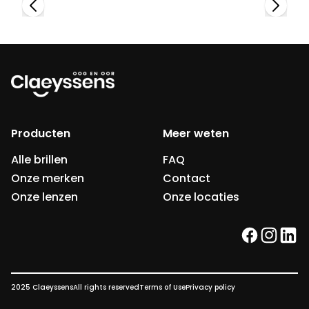
Producten
Meer weten
Alle brillen
FAQ
Onze merken
Contact
Onze lenzen
Onze locaties
facebook
instag
link
2025 Claeyssens
All rights reserved
Terms of Use
Privacy policy