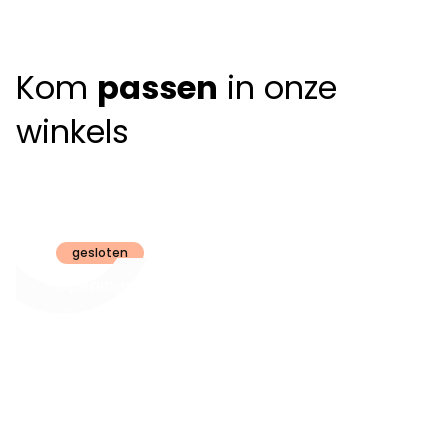
Kom
passen
in onze
winkels
Claeyssens
Brugge
gesloten
Openingsuren
dinsdag t.e.m.
09:30 - 18:00
zaterdag:
zon- en maandag:
Gesloten
steeds op
audiologie:
afspraak