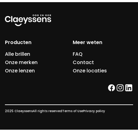
Producten
Meer weten
Alle brillen
FAQ
Onze merken
Contact
Onze lenzen
Onze locaties
facebook
instag
link
2025 Claeyssens
All rights reserved
Terms of Use
Privacy policy