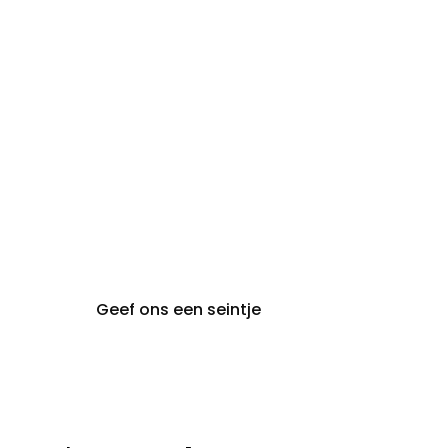
maandag:
steeds op afspraak van
audiologie:
maandag t.e.m. vrijdag
gent@claeyssens.be
09 242 80 80
Voskenslaan 32
9000 Gent
Geef ons een seintje