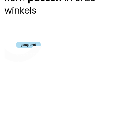
winkels
Claeyssens
Brugge
geopend
Openingsuren
dinsdag t.e.m.
09:30 - 18:00
zaterdag:
zon- en maandag:
Gesloten
steeds op
audiologie:
afspraak
brugge@claeyssens.be
050 44 50 50