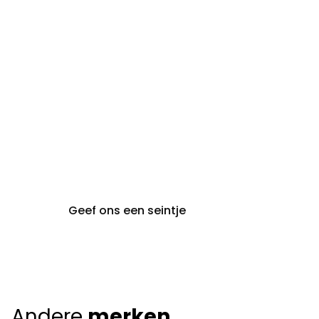
steeds op afspraak van
audiologie:
maandag t.e.m. vrijdag
gent@claeyssens.be
09 242 80 80
Voskenslaan 32
9000 Gent
Geef ons een seintje
Andere
merken