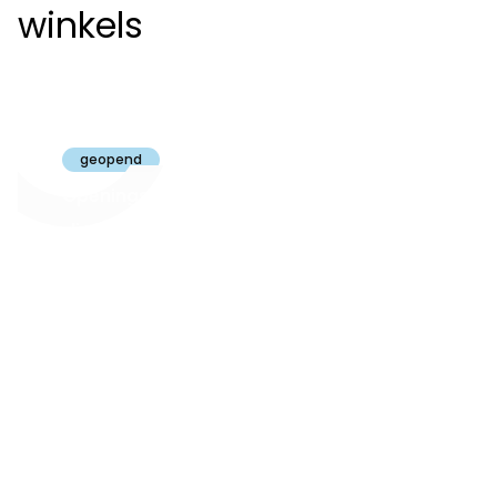
winkels
Claeyssens
Brugge
geopend
Openingsuren
dinsdag t.e.m.
09:30 - 18:00
zaterdag:
zon- en maandag:
Gesloten
steeds op
audiologie:
afspraak
brugge@claeyssens.be
050 44 50 50