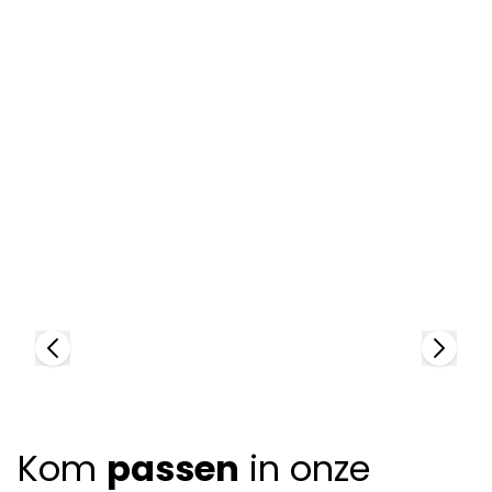
Dutz
D
91108
9
+
8
colors
+
Kom
passen
in onze