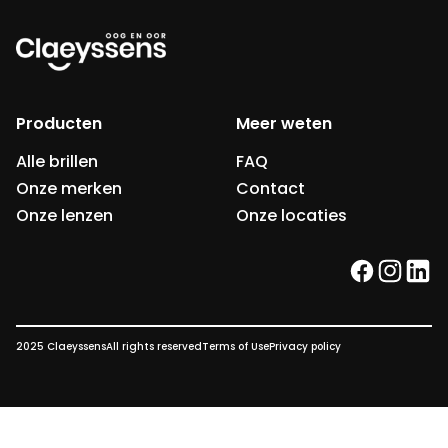
Producten
Meer weten
Alle brillen
FAQ
Onze merken
Contact
Onze lenzen
Onze locaties
facebook
instag
link
2025 Claeyssens
All rights reserved
Terms of Use
Privacy policy