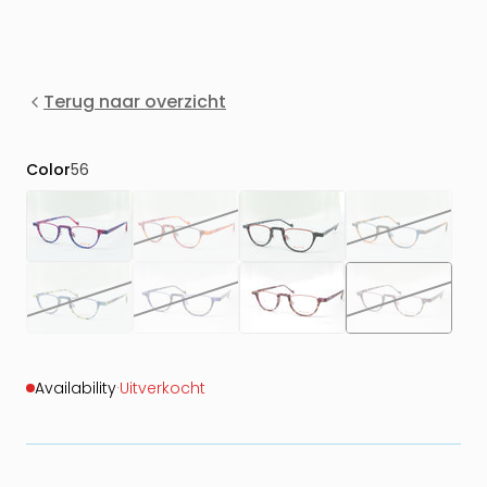
Terug naar overzicht
Color
56
Availability
·
Uitverkocht