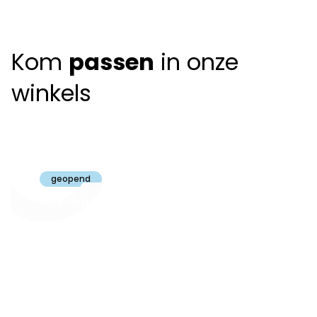
Kom
passen
in onze
winkels
Claeyssens
Brugge
geopend
Openingsuren
dinsdag t.e.m.
09:30 - 18:00
zaterdag:
zon- en maandag:
Gesloten
steeds op
audiologie:
afspraak