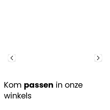
A
9
Anne Et Valentin
+
92521
+
6
colors
Kom
passen
in onze
winkels