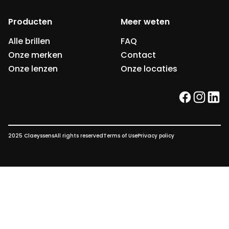
Producten
Meer weten
Alle brillen
FAQ
Onze merken
Contact
Onze lenzen
Onze locaties
facebook
instag
link
2025 Claeyssens
All rights reserved
Terms of Use
Privacy policy