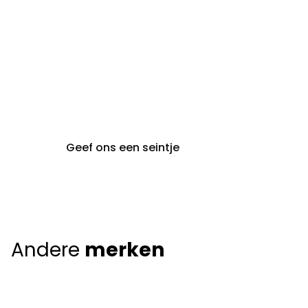
gent@claeyssens.be
09 242 80 80
Voskenslaan 32
9000 Gent
Geef ons een seintje
Andere
merken
Giorgio Armani