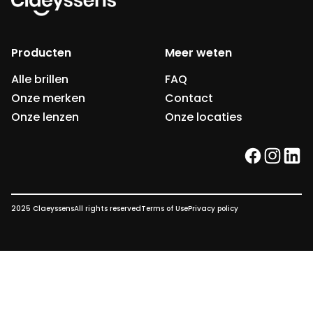
Producten
Meer weten
Alle brillen
FAQ
Onze merken
Contact
Onze lenzen
Onze locaties
facebook
instag
link
2025 Claeyssens
All rights reserved
Terms of Use
Privacy policy