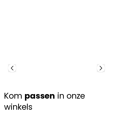
C
97
Chloé
+
90214
Kom
passen
in onze
winkels