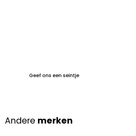
gent@claeyssens.be
09 242 80 80
Voskenslaan 32
9000 Gent
Geef ons een seintje
Andere
merken