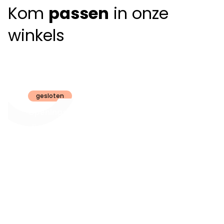
Kom
passen
in onze
winkels
Claeyssens
Brugge
gesloten
Openingsuren
dinsdag t.e.m.
09:30 - 18:00
zaterdag:
zon- en maandag:
Gesloten
steeds op
audiologie:
afspraak
brugge@claeyssens.be