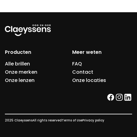
Producten
Meer weten
Alle brillen
FAQ
Onze merken
Contact
Onze lenzen
Onze locaties
facebook
instag
link
2025 Claeyssens
All rights reserved
Terms of Use
Privacy policy