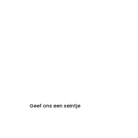
zon- en
Gesloten
maandag:
steeds op afspraak van
audiologie:
maandag t.e.m. vrijdag
gent@claeyssens.be
09 242 80 80
Voskenslaan 32
9000 Gent
Geef ons een seintje