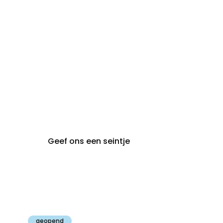
steeds op
audiologie:
afspraak
brugge@claeyssens.be
050 44 50 50
Smedenstraat 5
8000 Brugge
Geef ons een seintje
Claeyssens
Gent
geopend