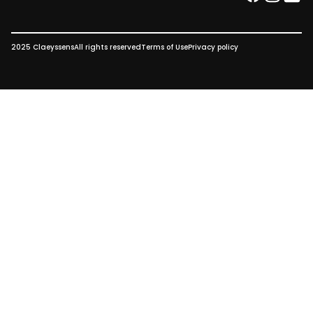
facebook
instag
link
2025 Claeyssens
All rights reserved
Terms of Use
Privacy policy