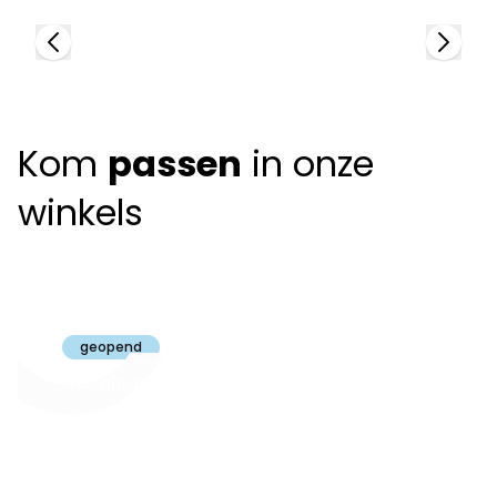
Kom
passen
in onze
winkels
Claeyssens
Brugge
geopend
Openingsuren
dinsdag t.e.m.
09:30 - 18:00
zaterdag:
zon- en maandag:
Gesloten