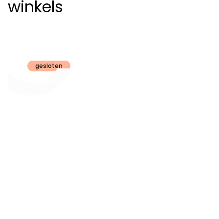
winkels
Claeyssens
Brugge
gesloten
Openingsuren
dinsdag t.e.m.
09:30 - 18:00
zaterdag:
zon- en maandag:
Gesloten
steeds op
audiologie:
afspraak
brugge@claeyssens.be
050 44 50 50