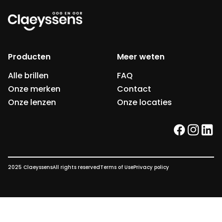
Producten
Meer weten
Alle brillen
FAQ
Onze merken
Contact
Onze lenzen
Onze locaties
facebook
instag
link
2025 Claeyssens
All rights reserved
Terms of Use
Privacy policy