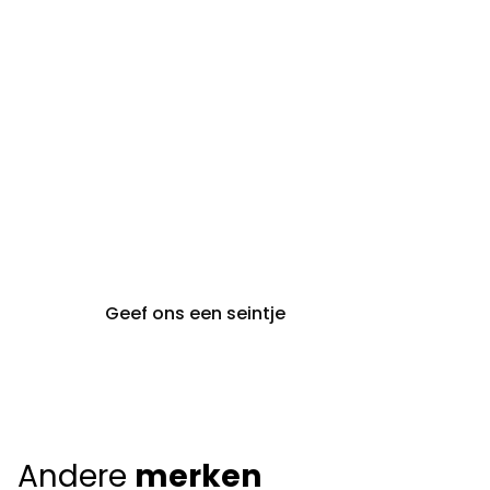
steeds op afspraak van
audiologie:
maandag t.e.m. vrijdag
gent@claeyssens.be
09 242 80 80
Voskenslaan 32
9000 Gent
Geef ons een seintje
Andere
merken