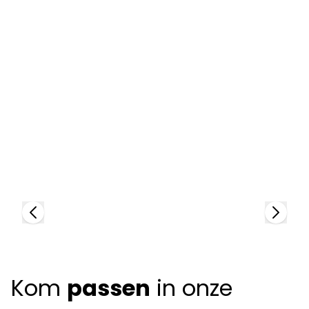
Chloé
C
98176
97
+
Kom
passen
in onze