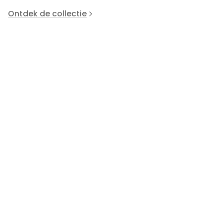
Ontdek de collectie
Lindberg
L
83566
86