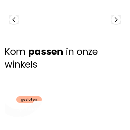
+
Kom
passen
in onze
winkels
Claeyssens
Brugge
gesloten
Openingsuren
dinsdag t.e.m.
09:30 - 18:00
zaterdag: