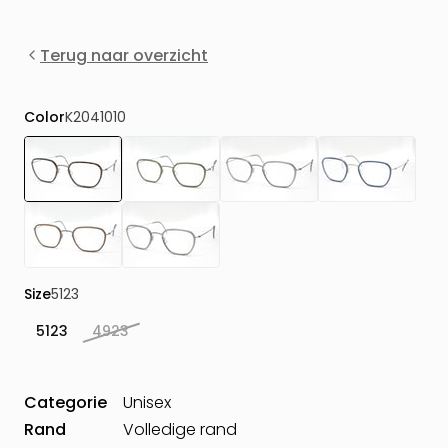
Terug naar overzicht
Color
K2041010
Size
5123
5123
4923
Categorie
Unisex
Rand
Volledige rand