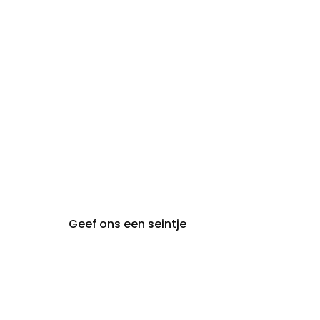
zon- en maandag:
Gesloten
steeds op
audiologie:
afspraak
brugge@claeyssens.be
050 44 50 50
Smedenstraat 5
8000 Brugge
Geef ons een seintje
Claeyssens
Gent